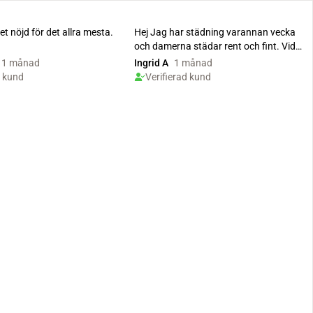
t nöjd för det allra mesta.
Hej Jag har städning varannan vecka
och damerna städar rent och fint. Vid
problem med tid...
1 månad
Ingrid A
1 månad
d kund
Verifierad kund