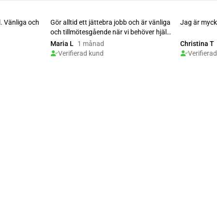
l. Vänliga och
Gör alltid ett jättebra jobb och är vänliga
Jag är mycke
och tillmötesgående när vi behöver hjälp
med n...
Maria L
1 månad
Christina T
Verifierad kund
Verifiera