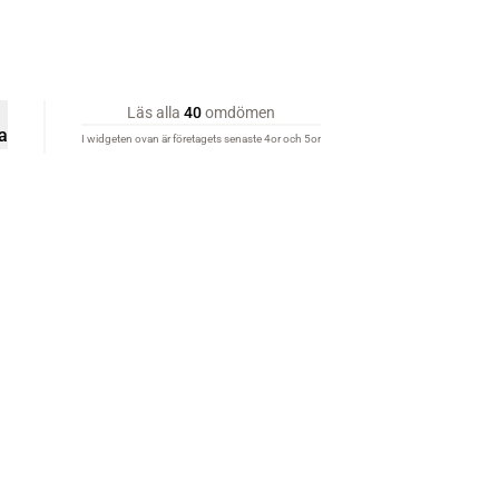
Läs alla
40
omdömen
a
I widgeten ovan är företagets senaste 4or och 5or