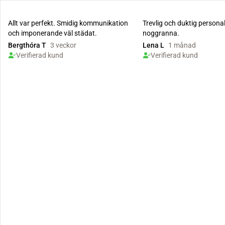
Allt var perfekt. Smidig kommunikation
Trevlig och duktig persona
och imponerande väl städat.
noggranna.
Bergthóra T
3 veckor
Lena L
1 månad
Verifierad kund
Verifierad kund