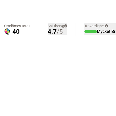
Omdömen totalt
Snittbetyg
Trovärdighet
40
4.7
/5
Mycket Br