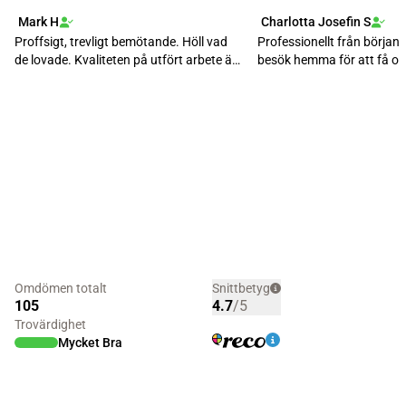
Mark H
Charlotta Josefin S
Proffsigt, trevligt bemötande. Höll vad
Professionellt från början t
de lovade. Kvaliteten på utfört arbete är
besök hemma för att få off
av högst...
och sed...
Omdömen totalt
Snittbetyg
105
4.7
/5
Trovärdighet
Mycket Bra