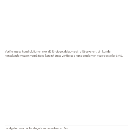
Verifiering av kundrelationen sker då företaget delar, via sitt affärssystem, sin kunds
kontaktinformation varpå Reco kan inhämta verifierade kundomdömen via e-post eller SMS.
I widgeten ovan är företagets senaste 4or och 5or