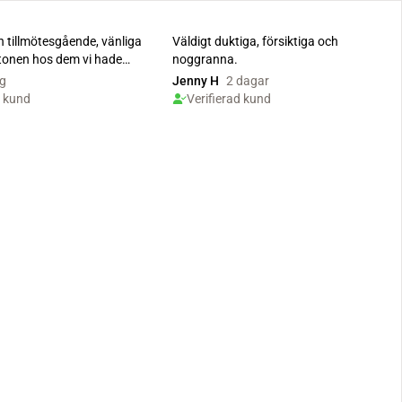
en tillmötesgående, vänliga
Väldigt duktiga, försiktiga och
 tonen hos dem vi hade
noggranna.
i vå...
g
Jenny H
2 dagar
d kund
Verifierad kund