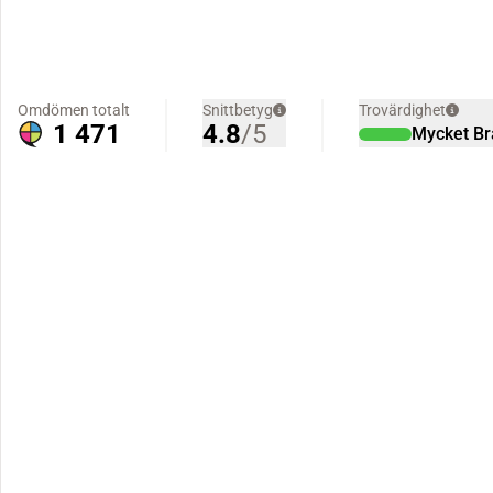
Omdömen totalt
Snittbetyg
Trovärdighet
1 471
4.8
/5
Mycket Br