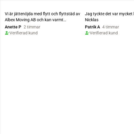
Vi är jättenöjda med flytt och flyttstäd av
Jag tyckte det var mycket
Albex Moving AB och kan varmt
Nicklas
rekommendera för...
Anette P
2 timmar
Patrik A
4 timmar
Verifierad kund
Verifierad kund