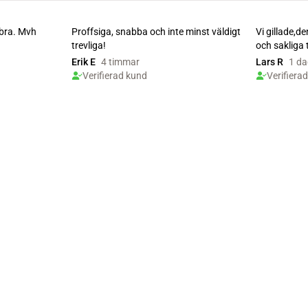
 bra. Mvh
Proffsiga, snabba och inte minst väldigt
Vi gillade,d
trevliga!
och sakliga
kontakt med 
Erik E
4 timmar
Lars R
1 da
Verifierad kund
Verifiera