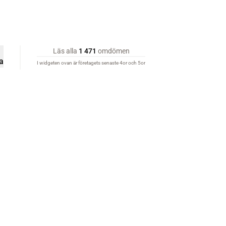
Läs alla
1 471
omdömen
a
I widgeten ovan är företagets senaste 4or och 5or