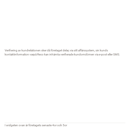
Verifiering av kundrelationen sker då företaget delar, via sitt affärssystem, sin kunds
kontaktinformation varpå Reco kan inhämta verifierade kundomdömen via e-post eller SMS.
I widgeten ovan är företagets senaste 4or och 5or