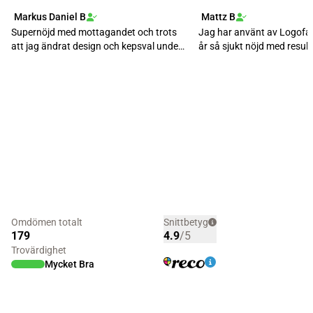
Markus Daniel B
Mattz B
Supernöjd med mottagandet och trots
Jag har använt av Logofact
att jag ändrat design och kepsval under
år så sjukt nöjd med resul
tiden så har d...
jag skall...
Omdömen totalt
Snittbetyg
179
4.9
/5
Trovärdighet
Mycket Bra