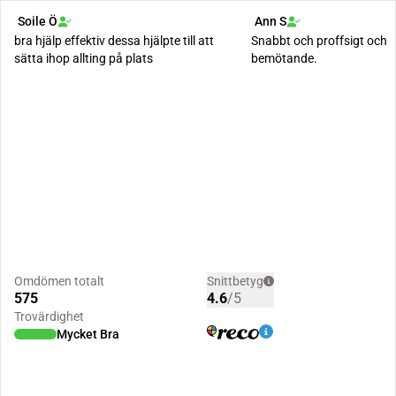
Soile Ö
Ann S
bra hjälp effektiv dessa hjälpte till att
Snabbt och proffsigt och ett fantastiskt
sätta ihop allting på plats
bemötande.
Omdömen totalt
Snittbetyg
575
4.6
/5
Trovärdighet
Mycket Bra