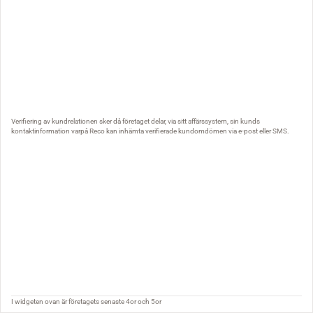
Verifiering av kundrelationen sker då företaget delar, via sitt affärssystem, sin kunds
kontaktinformation varpå Reco kan inhämta verifierade kundomdömen via e-post eller SMS.
I widgeten ovan är företagets senaste 4or och 5or