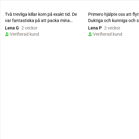
Två trevliga killar kom på exakt tid. De
Primero hjälpte oss att flyt
var fantastiska på att packa mina
Duktiga och kunniga och s
möbler och anvä...
Kan rekom...
Lena G
2 veckor
Lena P
2 veckor
Verifierad kund
Verifierad kund