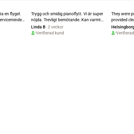
ta en flygel.
Trygg och smidig pianoflytt. Vi är super
They were p
erviceminded.
nöjda. Trevligt bemötande. Kan varmt
provided cle
rekommende...
qu
Linda B
2 veckor
Helsingborg
Verifierad kund
Verifiera