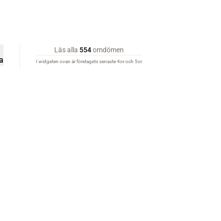
Läs alla
554
omdömen
a
I widgeten ovan är företagets senaste 4or och 5or