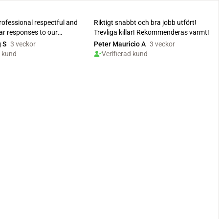
rofessional respectful and
Riktigt snabbt och bra jobb utfört!
ar responses to our
Trevliga killar! Rekommenderas varmt!
estions. They exc...
 S
3 veckor
Peter Mauricio A
3 veckor
d kund
Verifierad kund