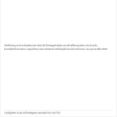
Verifiering av kundrelationen sker då företaget delar, via sitt affärssystem, sin kunds
kontaktinformation varpå Reco kan inhämta verifierade kundomdömen via e-post eller SMS.
I widgeten ovan är företagets senaste 4or och 5or