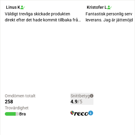
Linus K
Kristofer L
Väldigt trevliga skickade produkten
Fantastisk personlig serv
direkt efter det hade kommit tillbaka från
leverans. Jag är jättenöjd
semestern....
upplevelse!
Omdömen totalt
Snittbetyg
258
4.9
/5
Trovärdighet
Bra