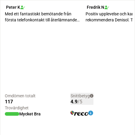
Peter K
Fredrik N
Med ett fantastiskt bemötande från
Positiv upplevelse och ka
första telefonkontakt till återlämnande
rekommendera Denisol. Trots
av sprutmaskine...
semestertider lyckades vi 
Omdömen totalt
Snittbetyg
117
4.9
/5
Trovärdighet
Mycket Bra