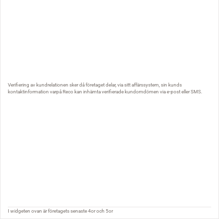
Verifiering av kundrelationen sker då företaget delar, via sitt affärssystem, sin kunds
kontaktinformation varpå Reco kan inhämta verifierade kundomdömen via e-post eller SMS.
I widgeten ovan är företagets senaste 4or och 5or