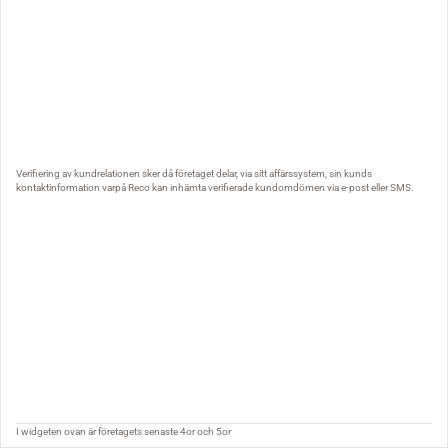
Verifiering av kundrelationen sker då företaget delar, via sitt affärssystem, sin kunds
kontaktinformation varpå Reco kan inhämta verifierade kundomdömen via e-post eller SMS.
I widgeten ovan är företagets senaste 4or och 5or