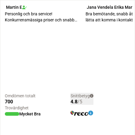
Martin E
Jana Vendela Erika Mari
Personlig och bra service!
Bra bemötande, snabb åte
Konkurrensmässiga priser och snabb
lätta att komma i kontakt 
upphämtning efter överenskom...
Omdömen totalt
Snittbetyg
700
4.8
/5
Trovärdighet
Mycket Bra