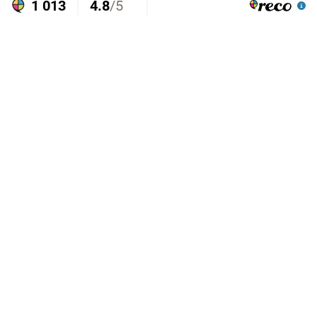
1 013
4.8
/5
Trovärdighet
Läs alla omdömen
Mycket Bra