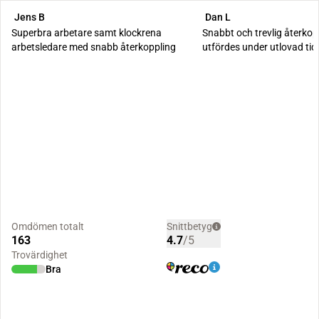
Jens B
Dan L
Superbra arbetare samt klockrena
Snabbt och trevlig återkopp
arbetsledare med snabb återkoppling
utfördes under utlovad tid
effektiva kil...
Omdömen totalt
Snittbetyg
163
4.7
/5
Trovärdighet
Bra