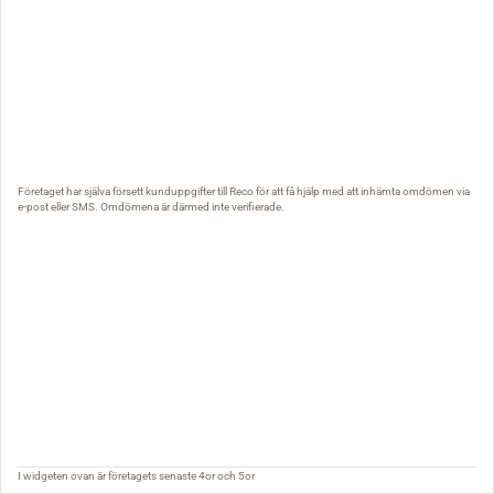
Företaget har själva försett kunduppgifter till Reco för att få hjälp med att inhämta omdömen via
e-post eller SMS. Omdömena är därmed inte verifierade.
I widgeten ovan är företagets senaste 4or och 5or