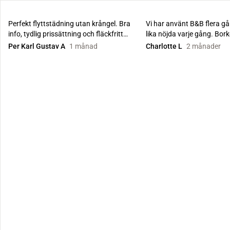
Perfekt flyttstädning utan krångel. Bra
Vi har använt B&B flera gå
info, tydlig prissättning och fläckfritt
lika nöjda varje gång. Bor
resultat.
har så br...
Per Karl Gustav A
1 månad
Charlotte L
2 månader