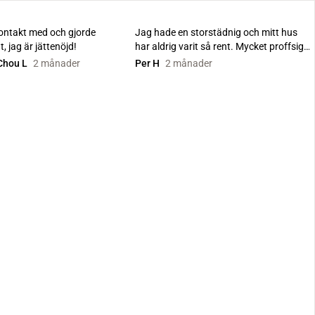
kontakt med och gjorde
Jag hade en storstädnig och mitt hus
, jag är jättenöjd!
har aldrig varit så rent. Mycket proffsiga
och servic...
Chou L
2 månader
Per H
2 månader