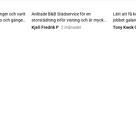
nger och varit
Anlitade B&B Städservice för en
Lätt att få 
ko och gänget
storstädning inför visning och är mycket
jobbet galant
nöjd. De var enkl...
Kjell Fredrik P
2 månader
Tony Kwok 