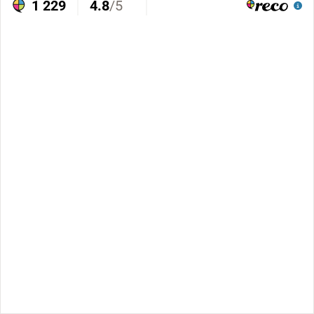
1 229
4.8
/5
Trovärdighet
Läs alla omdömen
Mycket Bra