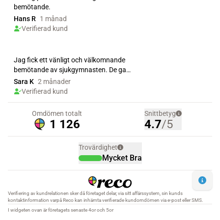
bemötande.
Hans R
1 månad
Verifierad kund
Jag fick ett vänligt och välkomnande
bemötande av sjukgymnasten. De gav
ett kompetent och...
Sara K
2 månader
Verifierad kund
Omdömen totalt
Snittbetyg
1 126
4.7
/5
Trovärdighet
Mycket Bra
Verifiering av kundrelationen sker då företaget delar, via sitt affärssystem, sin kunds
kontaktinformation varpå Reco kan inhämta verifierade kundomdömen via e-post eller SMS.
I widgeten ovan är företagets senaste 4or och 5or