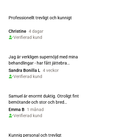
Professionellt trevligt och kunnigt
Christine
4 dagar
Verifierad kund
Jag är verkligen supernöjd med mina
behandlingar - har fått jättebra
bemötande och jag kän...
Sandra Bonilla L
4 veckor
Verifierad kund
Samuel är enormt duktig. Otroligt fint
bemötande och stor och bred
kompetens. Jag har gått...
Emma B
1 månad
Verifierad kund
Kunnig personal och trevligt