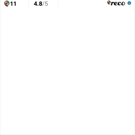
11
4.8
/5
Mycket Bra
Trovärdighet
Läs alla omdömen