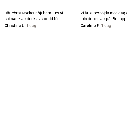
Jättebra! Mycket nöjt barn. Det vi
Vi är supernöjda med dags
saknade var dock avsatt tid för
min dotter var på! Bra upp
medhavd lunch. Hade räc...
härligt enga...
Christina L
1 dag
Caroline F
1 dag