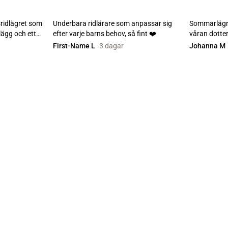
ridlägret som
Underbara ridlärare som anpassar sig
Sommarlägr
lägg och ett
efter varje barns behov, så fint ❤️
våran dotte
vårdnadshava
First-Name L
3 dagar
Johanna M