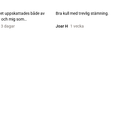
et uppskattades både av
Bra kull med trevlig stämning.
r och mig som
re. Tack för ett fa...
3 dagar
Joar H
1 vecka