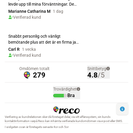
levde upp till mina förväntningar. De
utförde en f...
Marianne Catharina M
1 dag
Verifierad kund
Snabbt personlig och vänligt
bemötande plus att det är en firma jag
kan lita på gör mig ti...
Carl R
1 vecka
Verifierad kund
Omdömen totalt
Snittbetyg
279
4.8
/5
Trovärdighet
Bra
Verifiering av kundrelationen sker då företaget delar, via sitt affärssystem, sin kunds
kontaktinformation varpå Reco kan inhämta verifierade kundomdömen via e-post eller SMS.
I widgeten ovan är företagets senaste 4or och 5or