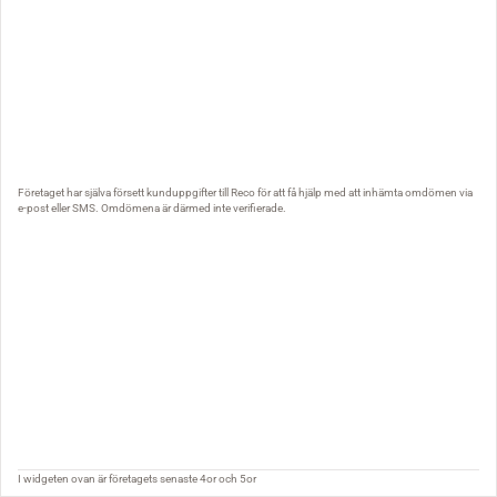
Företaget har själva försett kunduppgifter till Reco för att få hjälp med att inhämta omdömen via
e-post eller SMS. Omdömena är därmed inte verifierade.
I widgeten ovan är företagets senaste 4or och 5or