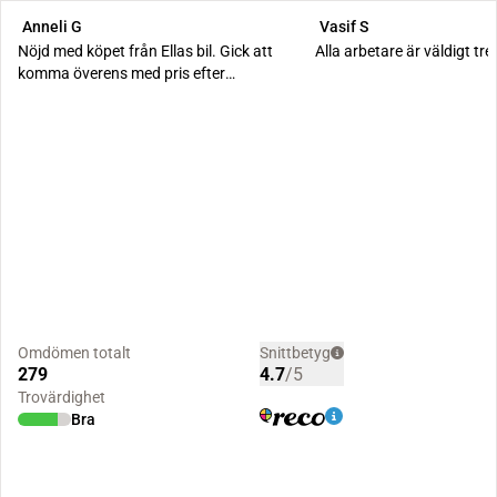
Anneli G
Vasif S
Nöjd med köpet från Ellas bil. Gick att
Alla arbetare är väldigt tre
komma överens med pris efter
förhandling och bra k...
Omdömen totalt
Snittbetyg
279
4.7
/5
Trovärdighet
Bra