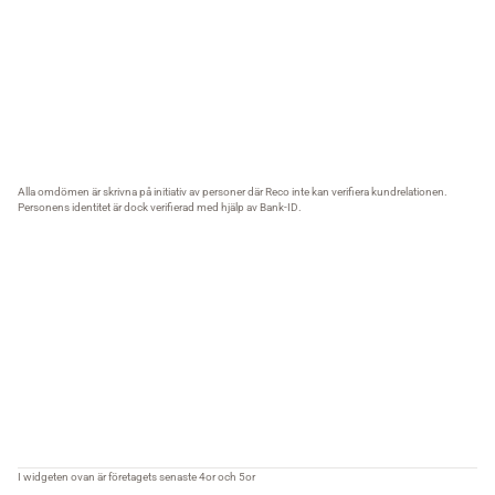
Alla omdömen är skrivna på initiativ av personer där Reco inte kan verifiera kundrelationen.
Personens identitet är dock verifierad med hjälp av Bank-ID.
I widgeten ovan är företagets senaste 4or och 5or