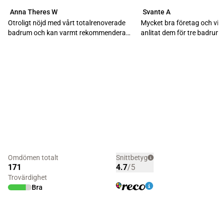
Anna Theres W
Svante A
Otroligt nöjd med vårt totalrenoverade
Mycket bra företag och vi h
badrum och kan varmt rekommendera
anlitat dem för tre badru
företaget. Redan...
tvättstugor i två...
Omdömen totalt
Snittbetyg
171
4.7
/5
Trovärdighet
Bra