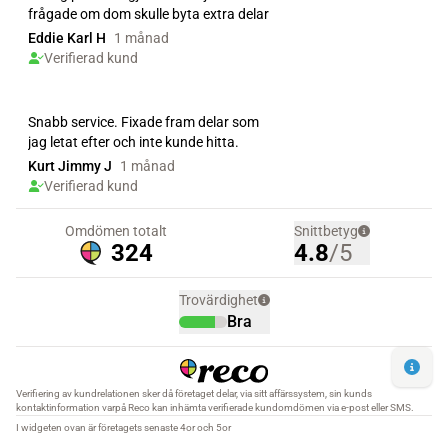
frågade om dom skulle byta extra delar
Eddie Karl H
1 månad
Verifierad kund
Snabb service. Fixade fram delar som
jag letat efter och inte kunde hitta.
Kurt Jimmy J
1 månad
Verifierad kund
Omdömen totalt
Snittbetyg
324
4.8
/5
Trovärdighet
Bra
Verifiering av kundrelationen sker då företaget delar, via sitt affärssystem, sin kunds
kontaktinformation varpå Reco kan inhämta verifierade kundomdömen via e-post eller SMS.
I widgeten ovan är företagets senaste 4or och 5or