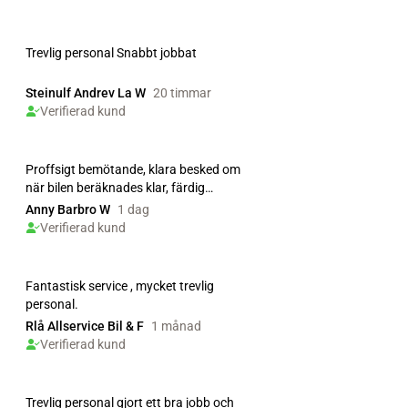
Trevlig personal Snabbt jobbat
Steinulf Andrev La W
20 timmar
Verifierad kund
Proffsigt bemötande, klara besked om
när bilen beräknades klar, färdig
tidigare än sagt. B...
Anny Barbro W
1 dag
Verifierad kund
Fantastisk service , mycket trevlig
personal.
Rlå Allservice Bil & F
1 månad
Verifierad kund
Trevlig personal gjort ett bra jobb och