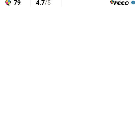
79
4.7
/5
Trovärdighet
Läs alla omdömen
Mycket Bra