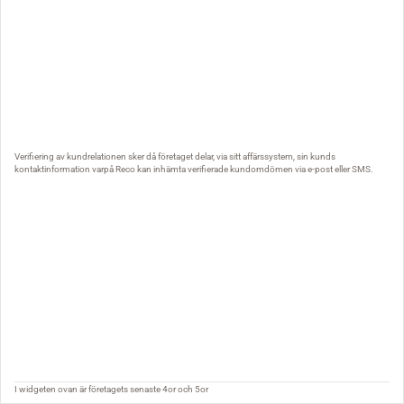
Verifiering av kundrelationen sker då företaget delar, via sitt affärssystem, sin kunds
kontaktinformation varpå Reco kan inhämta verifierade kundomdömen via e-post eller SMS.
I widgeten ovan är företagets senaste 4or och 5or