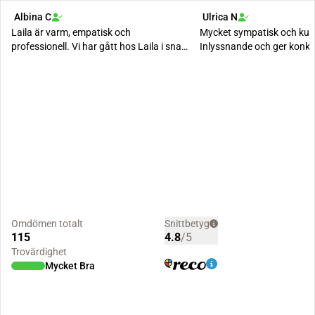
Albina C
Ulrica N
Laila är varm, empatisk och
Mycket sympatisk och kun
professionell. Vi har gått hos Laila i snart
Inlyssnande och ger konkr
6 månader och är...
Omdömen totalt
Snittbetyg
115
4.8
/5
Trovärdighet
Mycket Bra